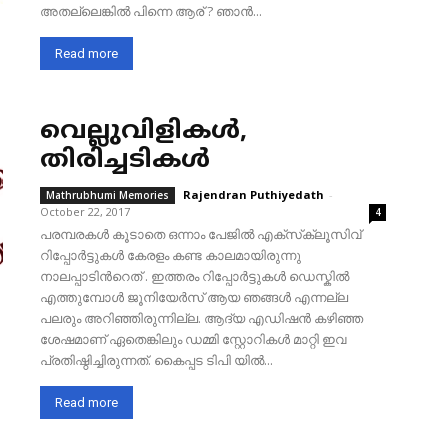
അതല്ലെങ്കിൽ പിന്നെ ആര് ? ഞാൻ...
Read more
വെല്ലുവിളികൾ,
തിരിച്ചടികൾ
Rajendran Puthiyedath
-
Mathrubhumi Memories
October 22, 2017
4
പരമ്പരകൾ കൂടാതെ ഒന്നാം പേജിൽ എക്സ്‌ക്ലൂസിവ്
റിപ്പോർട്ടുകൾ കേരളം കണ്ട കാലമായിരുന്നു
നാലപ്പാടിന്‍റെത് . ഇത്തരം റിപ്പോർട്ടുകൾ ഡെസ്കിൽ
എത്തുമ്പോൾ ജൂനിയേർസ് ആയ ഞങ്ങൾ എന്നല്ല
പലരും അറിഞ്ഞിരുന്നില്ല. ആദ്യ എഡിഷൻ കഴിഞ്ഞ
ശേഷമാണ് ഏതെങ്കിലും ഡമ്മി സ്റ്റോറികൾ മാറ്റി ഇവ
പ്രതിഷ്ഠിച്ചിരുന്നത്. കൈപ്പട ടിപി യിൽ...
Read more