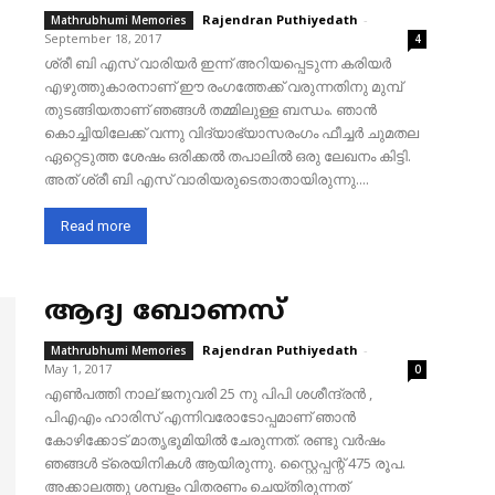
Rajendran Puthiyedath
-
Mathrubhumi Memories
September 18, 2017
4
ശ്രീ ബി എസ് വാരിയർ ഇന്ന് അറിയപ്പെടുന്ന കരിയർ
എഴുത്തുകാരനാണ് ഈ രംഗത്തേക്ക് വരുന്നതിനു മുമ്പ്
തുടങ്ങിയതാണ് ഞങ്ങൾ തമ്മിലുള്ള ബന്ധം. ഞാൻ
കൊച്ചിയിലേക്ക് വന്നു വിദ്യാഭ്യാസരംഗം ഫീച്ചർ ചുമതല
ഏറ്റെടുത്ത ശേഷം ഒരിക്കൽ തപാലിൽ ഒരു ലേഖനം കിട്ടി.
അത് ശ്രീ ബി എസ് വാരിയരുടെതാതായിരുന്നു....
Read more
ആദ്യ ബോണസ്
Rajendran Puthiyedath
-
Mathrubhumi Memories
May 1, 2017
0
എൺപത്തി നാല് ജനുവരി 25 നു പിപി ശശീന്ദ്രൻ ,
പിഎഎം ഹാരിസ് എന്നിവരോടോപ്പമാണ് ഞാൻ
കോഴിക്കോട് മാതൃഭൂമിയിൽ ചേരുന്നത്. രണ്ടു വർഷം
ഞങ്ങൾ ട്രെയിനികൾ ആയിരുന്നു. സ്റ്റൈപ്പന്റ് 475 രൂപ.
അക്കാലത്തു ശമ്പളം വിതരണം ചെയ്തിരുന്നത്