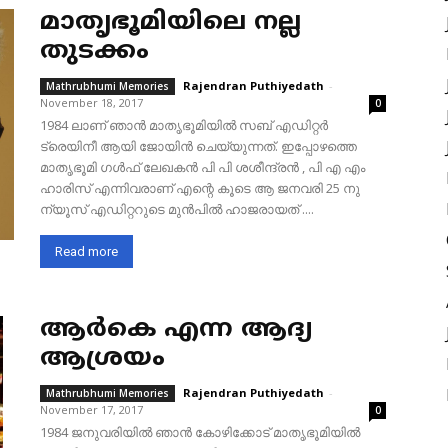
മാതൃഭൂമിയിലെ നല്ല
തുടക്കം
Rajendran Puthiyedath
-
Mathrubhumi Memories
November 18, 2017
0
1984 ലാണ് ഞാൻ മാതൃഭൂമിയിൽ സബ് എഡിറ്റർ
ട്രെയിനീ ആയി ജോയിൻ ചെയ്യുന്നത്. ഇപ്പോഴത്തെ
മാതൃഭൂമി ഗൾഫ് ലേഖകൻ പി പി ശശീന്ദ്രൻ , പി എ എം
ഹാരിസ് എന്നിവരാണ് എന്റെ കൂടെ ആ ജനവരി 25 നു
ന്യൂസ് എഡിറ്ററുടെ മുൻപിൽ ഹാജരായത് ....
Read more
ആർകെ എന്ന ആദ്യ
ആശ്രയം
Rajendran Puthiyedath
-
Mathrubhumi Memories
November 17, 2017
0
1984 ജനുവരിയിൽ ഞാൻ കോഴിക്കോട് മാതൃഭൂമിയിൽ