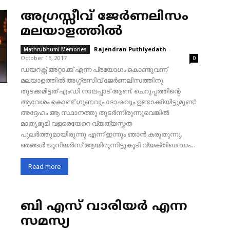
അഗ്രസ്സീവ് ജേർണലിസം
മലയാളത്തിൽ
Rajendran Puthiyedath
-
Mathrubhumi Memories
October 15, 2017
0
ഡയറക്റ്റ് അറ്റാക്ക് എന്ന പ്രയോഗം കൊണ്ടുവന്ന്
മലയാളത്തിൽ അഗ്ഗ്രസിവ് ജേർണലിസത്തിനു
തുടക്കമിട്ടത് എംഡി നാലപ്പാട് ആണ്. ചെറുപ്പത്തിന്റെ
ആവേശം കൊണ്ട് ഗുണവും ദോഷവും ഉണ്ടാക്കിയിട്ടുമുണ്ട്.
അദ്ദേഹം ആ സ്ഥാനത്തു തുടർന്നിരുന്നുവെങ്കിൽ
മാതൃഭൂമി വളരെയേറെ വ്യത്യസ്തത
പുലർത്തുമായിരുന്നു എന്ന് ഇന്നും ഞാൻ കരുതുന്നു.
ഞങ്ങൾ ജൂനിയർസ് ആയിരുന്നിട്ടുകൂടി വ്യക്തിബന്ധം...
Read more
ബി എസ് വാരിയർ എന്ന
സമസ്യ