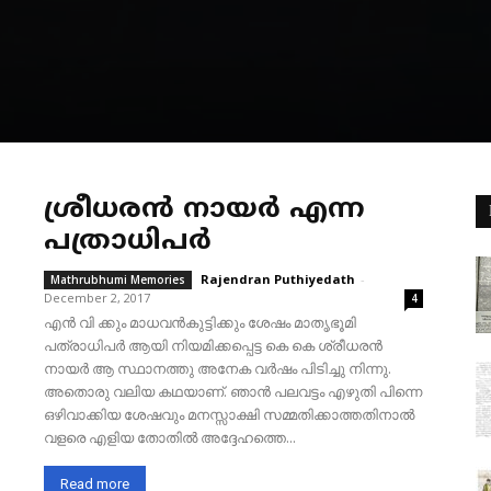
ശ്രീധരൻ നായർ എന്ന
പത്രാധിപർ
Rajendran Puthiyedath
-
Mathrubhumi Memories
December 2, 2017
4
എൻ വി ക്കും മാധവൻകുട്ടിക്കും ശേഷം മാതൃഭൂമി
പത്രാധിപർ ആയി നിയമിക്കപ്പെട്ട കെ കെ ശ്രീധരൻ
നായർ ആ സ്ഥാനത്തു അനേക വർഷം പിടിച്ചു നിന്നു.
അതൊരു വലിയ കഥയാണ്. ഞാൻ പലവട്ടം എഴുതി പിന്നെ
ഒഴിവാക്കിയ ശേഷവും മനസ്സാക്ഷി സമ്മതിക്കാത്തതിനാൽ
വളരെ എളിയ തോതിൽ അദ്ദേഹത്തെ...
Read more