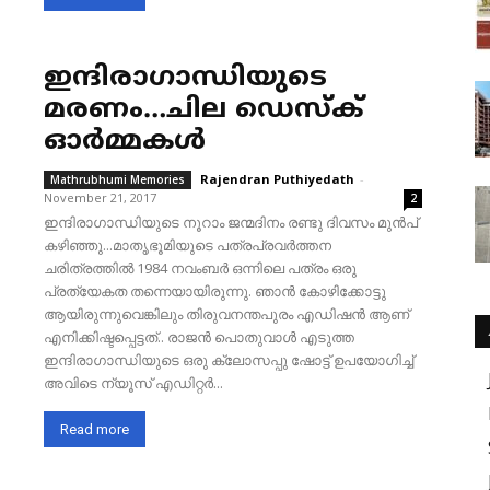
ഇന്ദിരാഗാന്ധിയുടെ
മരണം…ചില ഡെസ്ക്
ഓർമ്മകൾ
Rajendran Puthiyedath
-
Mathrubhumi Memories
November 21, 2017
2
ഇന്ദിരാഗാന്ധിയുടെ നൂറാം ജന്മദിനം രണ്ടു ദിവസം മുൻപ്
കഴിഞ്ഞു...മാതൃഭൂമിയുടെ പത്രപ്രവർത്തന
ചരിത്രത്തിൽ 1984 നവംബർ ഒന്നിലെ പത്രം ഒരു
പ്രത്യേകത തന്നെയായിരുന്നു. ഞാൻ കോഴിക്കോട്ടു
ആയിരുന്നുവെങ്കിലും തിരുവനന്തപുരം എഡിഷൻ ആണ്
എനിക്കിഷ്ടപ്പെട്ടത്.. രാജൻ പൊതുവാൾ എടുത്ത
ഇന്ദിരാഗാന്ധിയുടെ ഒരു ക്ലോസപ്പു ഷോട്ട് ഉപയോഗിച്ച്
അവിടെ ന്യൂസ് എഡിറ്റർ...
Read more