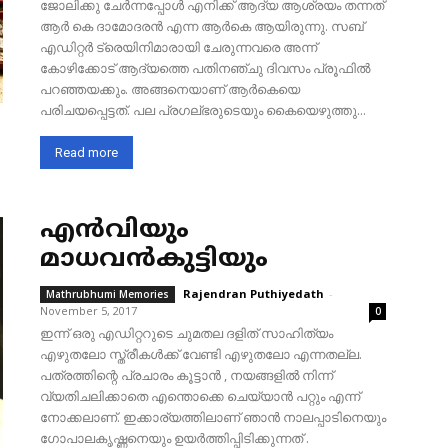
ജോലിക്കു ചേർന്നപ്പോൾ എനിക്ക് ആദ്യ ആശ്രയം തന്നത്
ആർ കെ ദാമോദരൻ എന്ന ആർകെ ആയിരുന്നു. സബ്
എഡിറ്റർ ട്രെയിനിമാരായി ചേരുന്നവരെ അന്ന്
കോഴിക്കോട് ആദ്യത്തെ പതിനഞ്ചു ദിവസം പ്രൂഫിൽ
പറഞ്ഞയക്കും. അങ്ങനെയാണ് ആർകെയെ
പരിചയപ്പെട്ടത്. പല പ്രഗല്ഭരുടെയും കൈയെഴുത്തു...
Read more
എൻവിയും
മാധവൻകുട്ടിയും
Rajendran Puthiyedath
-
Mathrubhumi Memories
November 5, 2017
0
ഇന്ന് ഒരു എഡിറ്ററുടെ ചുമതല ദളിത് സാഹിത്യം
എഴുതലോ സ്ത്രീകൾക്ക് വേണ്ടി എഴുതലോ എന്നതല്ല.
പത്രത്തിന്റെ പ്രചാരം കൂട്ടാൻ , നയങ്ങളിൽ നിന്ന്
വ്യതിചലിക്കാതെ എന്തൊക്കെ ചെയ്യാൻ പറ്റും എന്ന്
നോക്കലാണ്. ഇക്കാര്യത്തിലാണ് ഞാൻ നാലപ്പാടിനെയും
ഗോപാലകൃഷ്ണനെയും ഉയർത്തിപ്പിടിക്കുന്നത് .