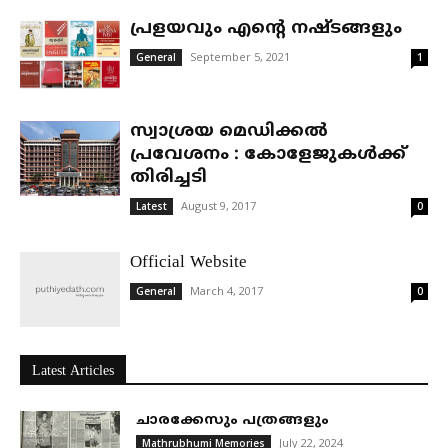
പ്രളയവും എന്റെ നഷ്ടങ്ങളും
September 5, 2021
General
1
സ്വാശ്രയ മെഡിക്കൽ
പ്രവേശനം : കോളേജുകൾക്ക്
തിരിച്ചടി
August 9, 2017
Latest
0
Official Website
March 4, 2017
General
0
Latest Articles
ചാരക്കേസും പത്രങ്ങളും
July 22, 2024
Mathrubhumi Memories