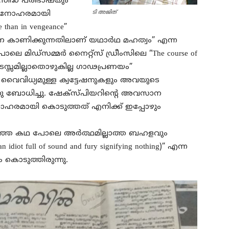
രസിദ്ധ പരിഭാഷയും
ടി അജിത്‌
രെ മനോഹരമായി
 than in vengeance”
 കരുണ കാണിക്കുന്നതിലാണ് യഥാർഥ മഹത്വം” എന്ന
 മിഡ്‌സമ്മർ നൈറ്റ്സ് ഡ്രീംസിലെ “The course of
് “തടസ്സമില്ലാതൊഴുകില്ല ഗാഢപ്രണയം”
 വൈവിധ്യമുള്ള ക്വട്ടേഷനുകളും അവയുടെ
 ബോധിച്ചു. ഷേക്‌സ്‌പിയറിന്റെ അവസാന
മനോഹരമായി കൊടുത്തത് എനിക്ക് ഇപ്പോഴും
്ഞ കഥ പോലെ അർത്ഥമില്ലാത്ത ബഹളവും
an idiot full of sound and fury signifying nothing)” എന്ന
 കൊടുത്തിരുന്നു.