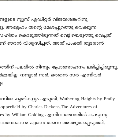
ളുടെ ന്യൂസ് എഡിറ്റർ വിജയശങ്കറിനു
്ടു. അദ്ദേഹം തന്റെ മേശപ്പുറത്തു വെക്കുന്ന
തം കൊടുത്തിരുന്നത് വെട്ടിയെടുത്തു വെച്ചത്
ണ് ഞാൻ വിശ്വസിച്ചത്. അത് പംക്തി തുടരാൻ
തിന് പലരിൽ നിന്നും പ്രോത്സാഹനം ലഭിച്ചിച്ചിരുന്നു.
ഓർമ്മയില്ല. നമ്പ്യാർ സർ, ഭരതൻ സർ എന്നിവർ
ം.
സിദ്ധ കൃതികളും എഴുതി. Wuthering Heights by Emily
opperfield by Charles Dickens,The Adventures of
e Flies by William Golding എന്നിവ അവയിൽ പെടുന്നു.
രോത്സാഹനം എന്നെ തന്നെ അത്ഭുതപ്പെടുത്തി.