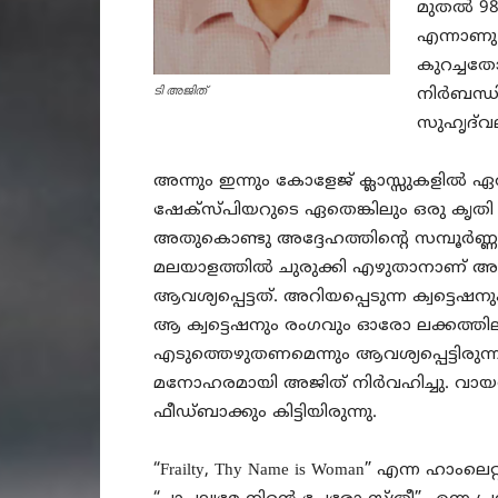
മുതൽ 98 
എന്നാണു 
കുറച്ചത
ടി അജിത്‌
നിർബന്ധ
സുഹൃദ്‌
അന്നും ഇന്നും കോളേജ് ക്ലാസ്സുകളിൽ 
ഷേക്‌സ്‌പിയറുടെ ഏതെങ്കിലും ഒരു കൃതി പ
അതുകൊണ്ടു അദ്ദേഹത്തിന്റെ സമ്പൂർണ്
മലയാളത്തിൽ ചുരുക്കി എഴുതാനാണ് 
ആവശ്യപ്പെട്ടത്. അറിയപ്പെടുന്ന ക്വട്ടെ
ആ ക്വട്ടെഷനും രംഗവും ഓരോ ലക്കത്തി
എടുത്തെഴുതണമെന്നും ആവശ്യപ്പെട്ടിരുന്ന
മനോഹരമായി അജിത് നിർവഹിച്ചു. വായനക്
ഫീഡ്ബാക്കും കിട്ടിയിരുന്നു.
“Frailty, Thy Name is Woman” എന്ന ഹാംലെറ്