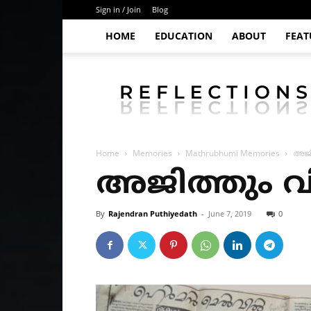
Sign in / Join
Blog
HOME
EDUCATION
ABOUT
FEAT
Puthiyedath
Home
Memories
Mathrubhumi Memories
അജി
അജിത്തും വ
By
Rajendran Puthiyedath
-
June 7, 2019
0