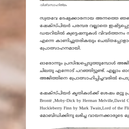
വിശ്വസാഹിത്യം
സ്വതവേ ദേഷ്യക്കാരനായ അന്നത്തെ ഞങ്ങ
ഷേക്‌സ്‌പിയർ പരമ്പര വല്ലാതെ ഇഷ്ട്ടപ്പെട
ഡയറിയിൽ ക്വട്ടെഷനുകൾ വിവർത്തനം സഹി
എന്നെ കാണിച്ചുതരികയും ചെയ്തപ്പോളാ
പ്രോത്സാഹനമായി.
ഓരോന്നും പ്രസിദ്ധപ്പെടുത്തുമ്പോൾ അജിത്
ചിലതു എന്നോട് പറഞ്ഞിട്ടുണ്ട്. എല്ലാം 
അജിത്തിനെ പ്രോത്സാഹിപ്പിച്ചവരിൽ പെടു
ഷേക്‌സ്‌പിയർ കൃതികൾക്ക് ശേഷം മറ്റു പ്ര
Brontë ,Moby-Dick by Herman Melville,David C
Huckleberry Finn by Mark Twain,Lord of th
മോബിഡിക്കിനു ലഭിച്ച വായനക്കാരുടെ പ്