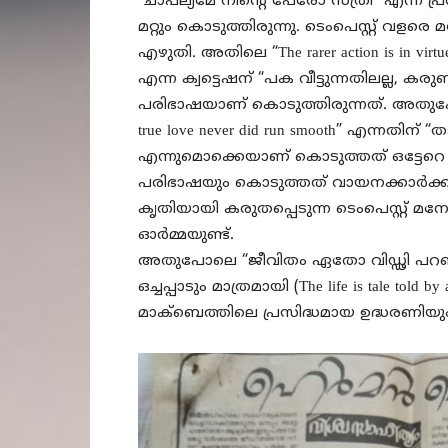
“ചാപല്യമേ നിന്റെ പേരോ സ്ത്രീ” എന്ന പ്
മറ്റും കൊടുത്തിരുന്നു. ടെംപെസ്റ്റ് വള
എഴുതി. അതിലെ “The rarer action is in virtue
എന്ന ക്വട്ടെഷന് “പക വീട്ടുന്നതിലല്ല,
പരിഭാഷയാണ് കൊടുത്തിരുന്നത്. അതുപോലെ
true love never did run smooth” എന്നതിന
എന്നുമൊക്കെയാണ് കൊടുത്തത് ഒട്ടേറെ
പരിഭാഷയും കൊടുത്തത് വായനക്കാർക്കു
കൃതിയായി കരുതപ്പെടുന്ന ടെംപെസ്റ്റ് 
ഓർമ്മയുണ്ട്.
അതുപോലെ “ജീവിതം ഏതോ വിഡ്ഢി പറഞ
ഒച്ചപ്പാടും മാത്രമായി (The life is tale told by 
മാക്ബെത്തിലെ പ്രസിദ്ധമായ ഉദ്ധരണിയും