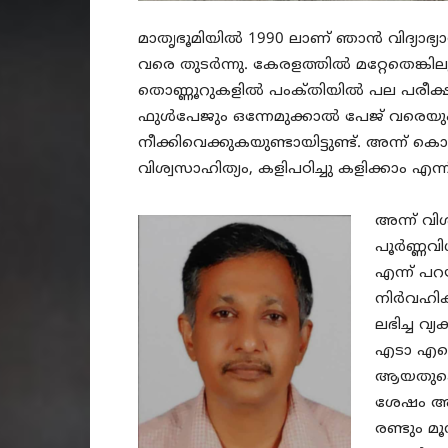
മാതൃഭൂമിയിൽ 1990 ലാണ് ഞാൻ വിദ്യാഭ്യ
വരെ തുടർന്നു. കേരളത്തിൽ മറ്റേതെങ്കിലു
തൊണ്ണൂറുകളിൽ പംക്‌തിയിൽ പല പരീക്
ഫുൾപേജും ഒന്നേമുക്കാൽ പേജ് വരെയും വ
നീക്കിവെക്കുകയുണ്ടായിട്ടുണ്ട്. അന്ന് ക
വിശ്വസാഹിത്യം, കളിപഠിച്ചു കളിക്കാം എന്
അന്ന് വി
പൂർണ്ണവി
എന്ന് പ
നിർവഹിക
ലഭിച്ച വ
എടാ എന്ന
ആയതുകൊണ്
ശേഷം അജി
രണ്ടും മൂ