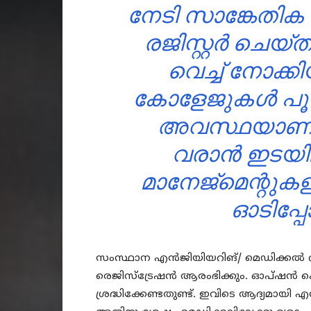
നേടി സാങ്കേത
രജിസ്റ്റർ ചെയ്
വെച്ച് നോക
കോളേജുകൾ പൂട്ട
അവസ്ഥയാണ്. 
വരാൻ ഇടയി
മാനേജ്മെന്റുക
ഓടിപ്പ
സംസ്ഥാന എൻജിയിയറിങ്/ മെഡിക്കൽ റാങ്ക
രെജിസ്ട്രേഷൻ ആരംഭിക്കും. ഓപ്ഷൻ ക
ശ്രദ്ധിക്കേണ്ടതുണ്ട്. ഇവിടെ ആദ്യമാ