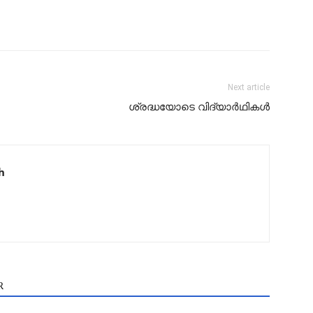
Next article
ശ്രദ്ധയോടെ വിദ്യാർഥികൾ
h
R