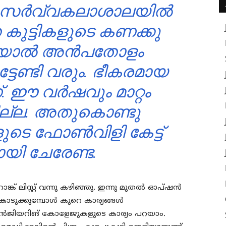
ിക സർവ്വകലാശാലയിൽ
ത കുട്ടികളുടെ കണക്കു
്കിയാൽ അൻപതോളം
േണ്ടി വരും. ഭീകരമായ
ഈ വർഷവും മാറ്റം
ല്ല. അതുകൊണ്ടു
ളുടെ ഫോൺവിളി കേട്ട്
ോയി ചേരേണ്ട.
് ലിസ്റ്റ് വന്നു കഴിഞ്ഞു. ഇന്നു മുതൽ ഓപ്ഷൻ
ൊടുക്കുമ്പോൾ കുറെ കാര്യങ്ങൾ
യി എൻജിയറിങ് കോളേജുകളുടെ കാര്യം പറയാം.