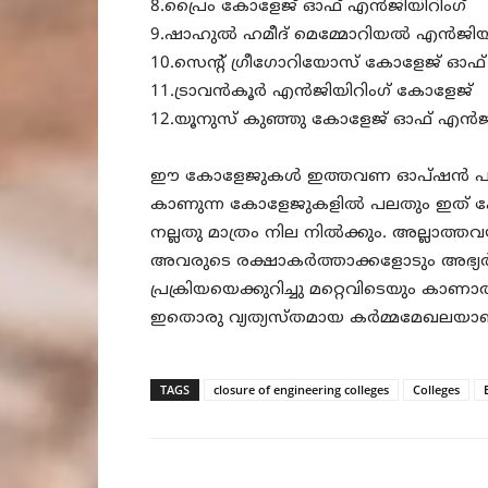
8.പ്രൈം കോളേജ് ഓഫ് എൻജിയിറിംഗ്
9.ഷാഹുൽ ഹമീദ് മെമ്മോറിയൽ എൻജിയി
10.സെന്റ് ഗ്രീഗോറിയോസ് കോളേജ് ഓഫ്
11.ട്രാവൻകൂർ എൻജിയിറിംഗ് കോളേജ്
12.യൂനുസ് കുഞ്ഞു കോളേജ് ഓഫ് എൻജിനി
ഈ കോളേജുകൾ ഇത്തവണ ഓപ്ഷൻ പട്ടിക
കാണുന്ന കോളേജുകളിൽ പലതും ഇത് പോ
നല്ലതു മാത്രം നില നിൽക്കും. അല്ലാത്ത
അവരുടെ രക്ഷാകർത്താക്കളോടും അഭ്യർത
പ്രക്രിയയെക്കുറിച്ചു മറ്റെവിടെയും കാണാത
ഇതൊരു വ്യത്യസ്തമായ കർമ്മമേഖലയാണ്. ലാ
TAGS
closure of engineering colleges
Colleges