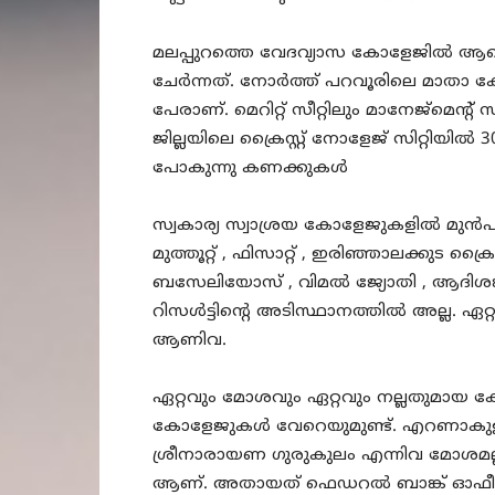
മലപ്പുറത്തെ വേദവ്യാസ കോളേജിൽ ആകെ
ചേർന്നത്. നോർത്ത് പറവൂരിലെ മാതാ ക
പേരാണ്. മെറിറ്റ് സീറ്റിലും മാനേജ്‌മെന്
ജില്ലയിലെ ക്രൈസ്റ്റ് നോളേജ് സിറ്റിയിൽ 3
പോകുന്നു കണക്കുകൾ
സ്വകാര്യ സ്വാശ്രയ കോളേജുകളിൽ മുൻ
മുത്തൂറ്റ് , ഫിസാറ്റ് , ഇരിഞ്ഞാലക്കുട ക്രൈ
ബസേലിയോസ് , വിമൽ ജ്യോതി , ആദിശങ
റിസൾട്ടിന്റെ അടിസ്ഥാനത്തിൽ അല്ല. ഏ
ആണിവ.
ഏറ്റവും മോശവും ഏറ്റവും നല്ലതുമായ ക
കോളേജുകൾ വേറെയുമുണ്ട്. എറണാകുളത
ശ്രീനാരായണ ഗുരുകുലം എന്നിവ മോശമല്ല.
ആണ്. അതായത് ഫെഡറൽ ബാങ്ക് ഓഫീ