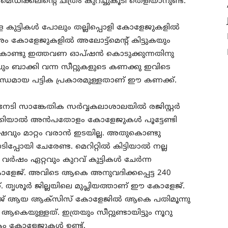
ിക്കലിന്റെ ചിത്രം കുറച്ചുകൂടി തെളിയാനുണ്ട്.
ള്ള കുട്ടികൾ പോലും തല്ലിപ്പൊളി കോളേജുകളിൽ
കോളേജുകളിൽ അലോട്ട്‌മെന്റ് കിട്ടുകയും
തുകൊണ്ടു ഇത്തവണ ഓപ്ഷൻ കൊടുക്കുന്നതിനു
ബാക്കി വന്ന സീറ്റുകളുടെ കണക്കു ഇവിടെ
ന്ധമായ പട്ടിക പ്രകാരമുള്ളതാണ് ഈ കണക്ക്.
ടി സാങ്കേതിക സർവ്വകലാശാലയിൽ രജിസ്റ്റർ
നോക്കിയാൽ അൻപതോളം കോളേജുകൾ പൂട്ടേണ്ടി
ും മാറ്റം വരാൻ ഇടയില്ല. അതുകൊണ്ടു
പ്പോയി ചേരേണ്ട. മെറിറ്റിൽ കിട്ടിയാൽ നല്ല
ഷം ഏറ്റവും കുറവ് കുട്ടികൾ ചേർന്ന
േജ്. അവിടെ ആകെ അനുവദിക്കപ്പെട്ട 240
 തൃശൂർ ജില്ലയിലെ മുപ്ലിയത്താണ് ഈ കോളേജ്.
ോളേജ് ആയ ആക്സിസ് കോളേജിൽ ആകെ പതിമൂന്നു
കെയുള്ളത്. ഇത്രയും സീറ്റുണ്ടായിട്ടും നൂറു
കം കോളേജുകൾ ഉണ്ട്.