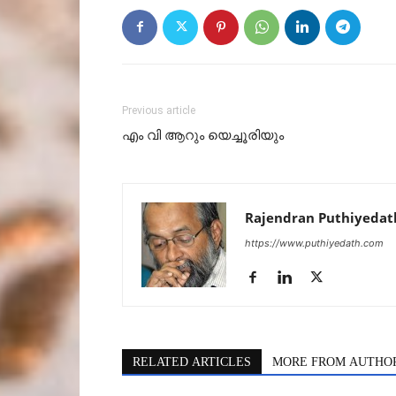
Previous article
എം വി ആറും യെച്ചൂരിയും
Rajendran Puthiyedat
https://www.puthiyedath.com
RELATED ARTICLES
MORE FROM AUTHO