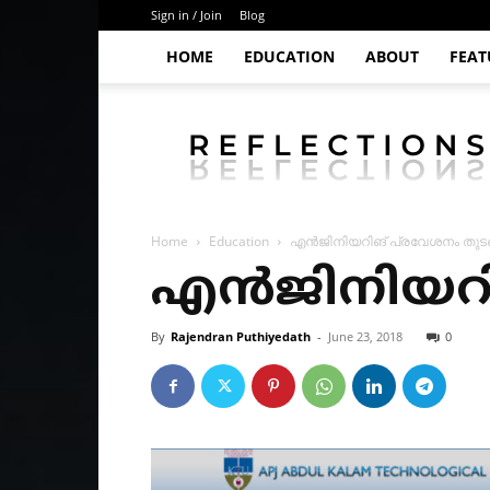
Sign in / Join
Blog
HOME
EDUCATION
ABOUT
FEAT
Puthiyedath
Home
Education
എൻജിനിയറിങ് പ്രവേശനം തുടങ
എൻജിനിയറിങ
By
Rajendran Puthiyedath
-
June 23, 2018
0