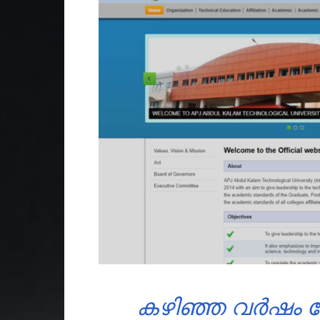
കഴിഞ്ഞ വർഷം 