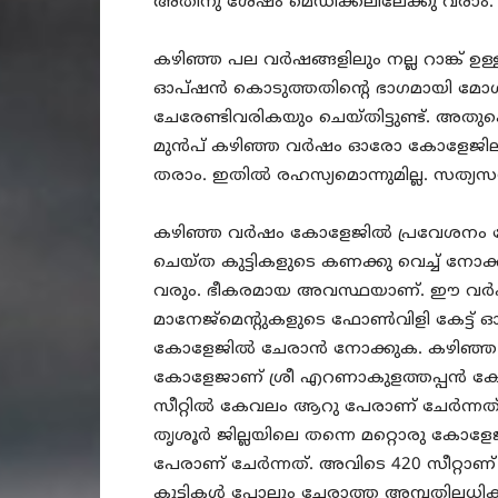
അതിനു ശേഷം മെഡിക്കലിലേക്കു വരാം. മെഡ
കഴിഞ്ഞ പല വർഷങ്ങളിലും നല്ല റാങ്ക് ഉ
ഓപ്ഷൻ കൊടുത്തതിന്റെ ഭാഗമായി മോശം 
ചേരേണ്ടിവരികയും ചെയ്തിട്ടുണ്ട്. അ
മുൻപ് കഴിഞ്ഞ വർഷം ഓരോ കോളേജിലും 
തരാം. ഇതിൽ രഹസ്യമൊന്നുമില്ല. സത്യസ
കഴിഞ്ഞ വർഷം കോളേജിൽ പ്രവേശനം നേ
ചെയ്ത കുട്ടികളുടെ കണക്കു വെച്ച് 
വരും. ഭീകരമായ അവസ്ഥയാണ്. ഈ വർഷവ
മാനേജ്മെന്റുകളുടെ ഫോൺവിളി കേട്ട് ഓടി
കോളേജിൽ ചേരാൻ നോക്കുക. കഴിഞ്ഞ വർ
കോളേജാണ് ശ്രീ എറണാകുളത്തപ്പൻ കോള
സീറ്റിൽ കേവലം ആറു പേരാണ് ചേർന്നത്.
തൃശൂർ ജില്ലയിലെ തന്നെ മറ്റൊരു ക
പേരാണ് ചേർന്നത്. അവിടെ 420 സീറ്റാണ് ആ
കുട്ടികൾ പോലും ചേരാത്ത അമ്പതിലധി