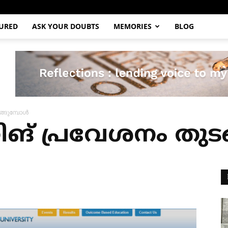
URED
ASK YOUR DOUBTS
MEMORIES
BLOG
്ങുമ്പോൾ
് പ്രവേശനം തുട